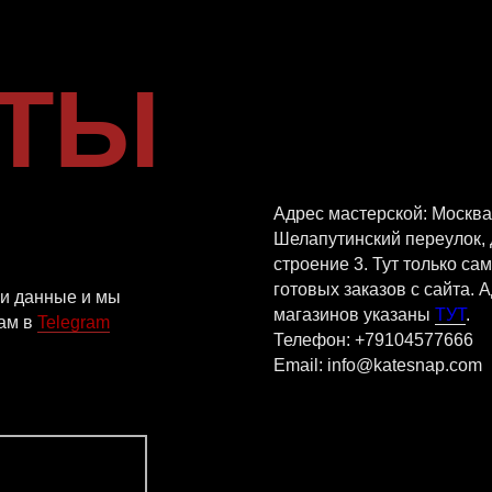
Адрес мастерской: Москва,
Шелапутинский переулок, дом 6
строение 3. Тут только самовывоз
готовых заказов с сайта. Адреса
ные и мы
магазинов указаны
ТУТ
.
legram
Телефон: +79104577666
Email: info@katesnap.com
VKONTAKTE
TEL