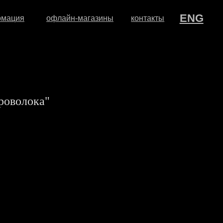
ENG
флайн-магазины
контакты
роволока"