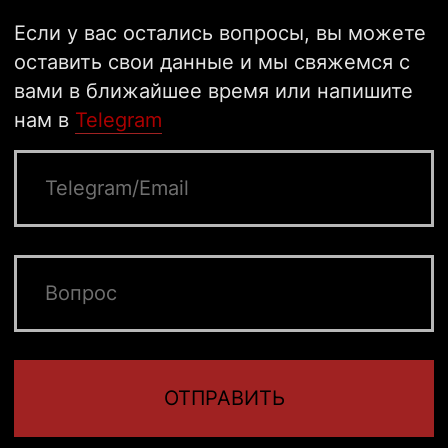
КАТАЛОГ
OFFLINE-МАГАЗИНЫ
МАСТЕР-КЛАССЫ
Базовая линейка
ДОСТАВКА
Цепи
ОПЛАТА
Кольца
УХОД ЗА ИЗДЕЛИЯМИ
Серьги
РАЗРАБОТКА
Подарочные сертификаты
САЙТА АННА
ЗОЗУЛЕВА
Другие товары
Подарочная упаковка