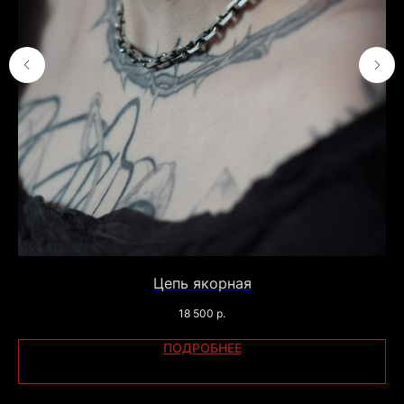
Адрес мастерской: Москва,
Шелапутинский переулок, дом 6
строение 3. Тут только самовывоз
готовых заказов с сайта. Адреса
магазинов указаны
ТУТ
.
Телефон: +79104577666
Email: info@katesnap.com
СХЕМА
ПРОЕЗДА
ВАЖНО:
Администратор работает с 14:00
до 22:00.
Если у вас остались вопросы, вы можете
оставить свои данные и мы свяжемся с
Цепь якорная
вами в ближайшее время или напишите
нам в
Telegram
18 500
р.
ПОДРОБНЕЕ