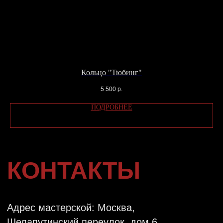
Телефон: +79104577666
Email: info@katesnap.com
СХЕМА
ПРОЕЗДА
ВАЖНО:
Администратор работает с 14:00
до 22:00.
Кольцо "Тюбинг"
Если у вас остались вопросы, вы можете
5 500
р.
оставить свои данные и мы свяжемся с
вами в ближайшее время или напишите нам
ПОДРОБНЕЕ
в
Telegram
ОТПРАВИТЬ