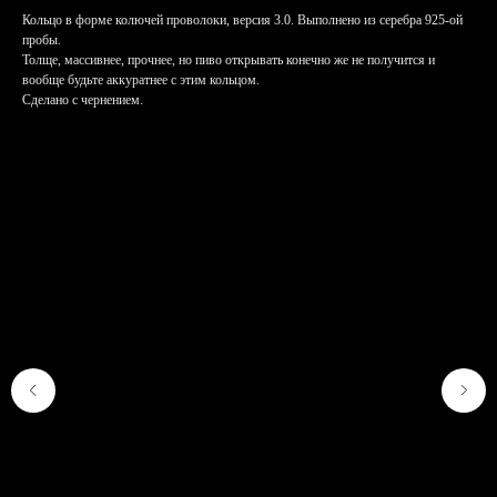
Кольцо в форме колючей проволоки, версия 3.0. Выполнено из серебра 925-ой
пробы.
Толще, массивнее, прочнее, но пиво открывать конечно же не получится и
вообще будьте аккуратнее с этим кольцом.
Сделано с чернением.
КОНТАКТЫ
Адрес мастерской: Москва,
Шелапутинский переулок, дом 6
строение 3. Тут только самовывоз
готовых заказов с сайта. Адреса
магазинов указаны
ТУТ
.