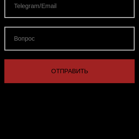
УХОД ЗА ИЗДЕЛИЯМИ
Серьги
РАЗРАБОТКА
Подарочные сертификаты
САЙТА АННА
ЗОЗУЛЕВА
Другие товары
Подарочная упаковка