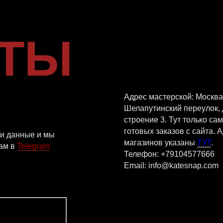
Адрес мастерской: Москва,
Шелапутинский переулок, дом 6
строение 3. Тут только самовывоз
готовых заказов с сайта. Адреса
ные и мы
магазинов указаны
ТУТ
.
legram
Телефон: +79104577666
Email: info@katesnap.com
VKONTAKTE
TEL