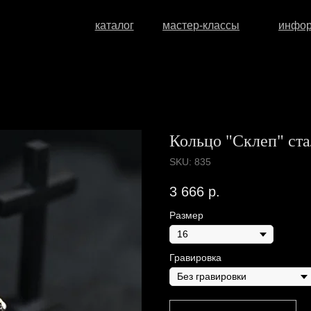
каталог
мастер-классы
информация
о
Кольцо "Склеп" ста
SKU:
835
3 666
р.
Размер
Гравировка