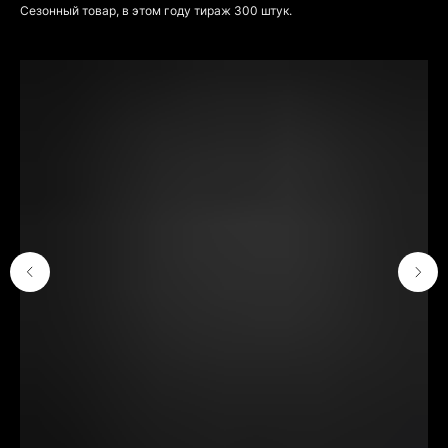
Сезонный товар, в этом году тираж 300 штук.
КОНТАКТЫ
Адрес мастерской: Москва,
Шелапутинский переулок, дом 6
строение 3. Тут только самовывоз
готовых заказов с сайта. Адреса
магазинов указаны
ТУТ
.
Телефон: +79104577666
Email: info@katesnap.com
СХЕМА ПРОЕЗДА