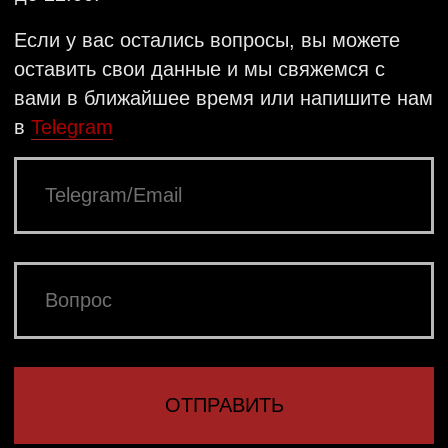
КАТАЛОГ
OFFLINE-МАГАЗИНЫ
МАСТЕР-КЛАССЫ
Базовая линейка
ДОСТАВКА
Цепи
ОПЛАТА
Кольца
УХОД ЗА ИЗДЕЛИЯМИ
Серьги
РАЗРАБОТКА
Подарочные сертификаты
САЙТА АННА
ЗОЗУЛЕВА
Другие товары
Подарочная упаковка