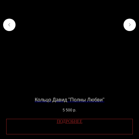
Адрес мастерской: Москва,
Шелапутинский переулок, дом 6
строение 3. Тут только самовывоз
готовых заказов с сайта. Адреса
магазинов указаны
ТУТ
.
Телефон: +79104577666
Email: info@katesnap.com
СХЕМА
ПРОЕЗДА
ВАЖНО:
Администратор работает с 14:00
до 22:00.
Если у вас остались вопросы, вы можете
оставить свои данные и мы свяжемся с
Кольцо Давид "Полны Любви"
вами в ближайшее время или напишите нам
в
Telegram
5 500
р.
ПОДРОБНЕЕ