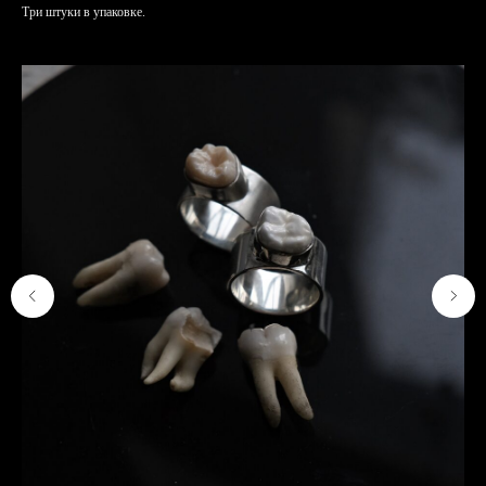
Три штуки в упаковке.
КОНТАКТЫ
Адрес мастерской: Москва,
Шелапутинский переулок, дом 6
строение 3. Тут только самовывоз
готовых заказов с сайта. Адреса
магазинов указаны
ТУТ
.
Телефон: +79104577666
Email: info@katesnap.com
СХЕМА