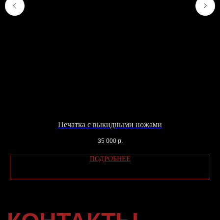
Шелапутинский переулок, дом 6
строение 3. Тут только самовывоз
готовых заказов с сайта. Адреса
магазинов указаны
ТУТ
.
Телефон: +79104577666
Email: info@katesnap.com
СХЕМА
ПРОЕЗДА
ВАЖНО:
Администратор работает с 14:00
до 22:00.
Если у вас остались вопросы, вы можете
Печатка с выкидными ножами
оставить свои данные и мы свяжемся с
вами в ближайшее время или напишите нам
35 000
р.
в
Telegram
ПОДРОБНЕЕ