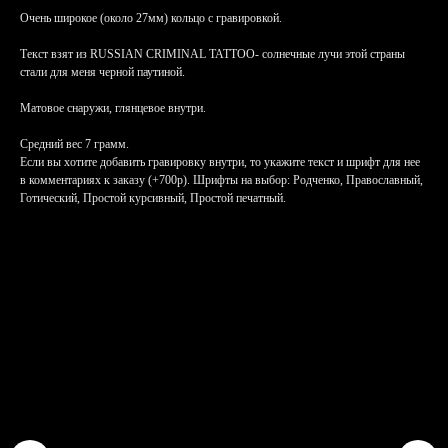
Очень широкое (около 27мм) кольцо с гравировкой.
Текст взят из RUSSIAN CRIMINAL TATTOO- солнечные лучи этой страны
стали для меня черной паутиной.
Матовое снаружи, глянцевое внутри.
Средний вес 7 грамм.
Если вы хотите добавить гравировку внутри, то укажите текст и шрифт для нее
в комментариях к заказу (+700р). Шрифты на выбор: Родченко, Православный,
Готический, Простой курсивный, Простой печатный.
КОНТАКТЫ
Адрес мастерской: Москва,