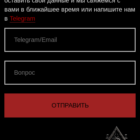
МАСТЕР-КЛАССЫ
Базовая линейка
ДОСТАВКА
Цепи
ОПЛАТА
Кольца
УХОД ЗА ИЗДЕЛИЯМИ
Серьги
РАЗРАБОТКА
Подарочные сертификаты
САЙТА АННА
ЗОЗУЛЕВА
Другие товары
Подарочная упаковка